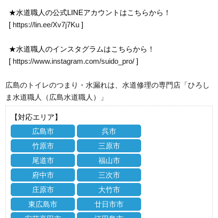
★水道職人の公式LINEアカウントはこちらから！
[
https://lin.ee/Xv7j7Ku
]
★水道職人のインスタグラムはこちらから！
[
https://www.instagram.com/suido_pro/
]
広島のトイレのつまり・水漏れは、水道修理の専門店「ひろし
ま水道職人（広島水道職人）」
【対応エリア】
広島市
呉市
竹原市
三原市
尾道市
福山市
府中市
三次市
庄原市
大竹市
東広島市
廿日市市