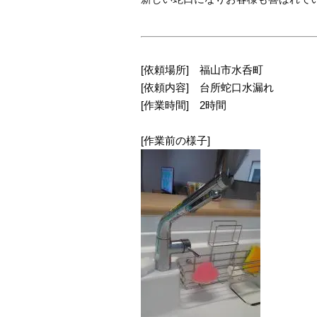
[依頼場所] 福山市水呑町
[依頼内容] 台所蛇口水漏れ
[作業時間] 2時間
[作業前の様子]