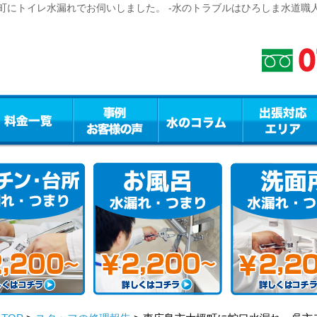
町にトイレ水漏れでお伺いしました。 -水のトラブルはひろしま水道職