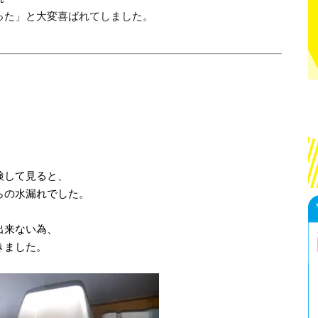
った」と大変喜ばれてしました。
検して見ると、
らの水漏れでした。
。
出来ない為、
きました。