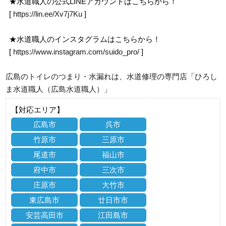
★水道職人の公式LINEアカウントはこちらから！
[
https://lin.ee/Xv7j7Ku
]
★水道職人のインスタグラムはこちらから！
[
https://www.instagram.com/suido_pro/
]
広島のトイレのつまり・水漏れは、水道修理の専門店「ひろし
ま水道職人（広島水道職人）」
【対応エリア】
広島市
呉市
竹原市
三原市
尾道市
福山市
府中市
三次市
庄原市
大竹市
東広島市
廿日市市
安芸高田市
江田島市