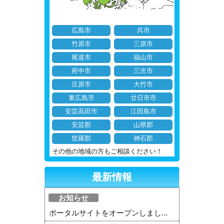
広島市
呉市
竹原市
三原市
尾道市
福山市
府中市
三次市
庄原市
大竹市
東広島市
廿日市市
安芸高田市
江田島市
安芸郡
山県郡
世羅郡
神石郡
その他の地域の方もご相談ください！
最新情報
お知らせ
ポータルサイトをオープンしまし...