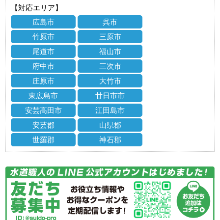
【対応エリア】
広島市
呉市
竹原市
三原市
尾道市
福山市
府中市
三次市
庄原市
大竹市
東広島市
廿日市市
安芸高田市
江田島市
安芸郡
山県郡
世羅郡
神石郡