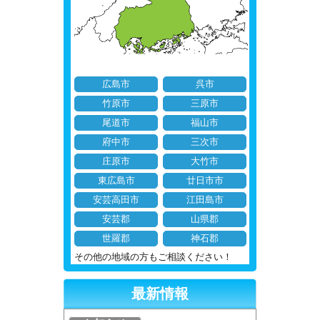
広島市
呉市
竹原市
三原市
尾道市
福山市
府中市
三次市
庄原市
大竹市
東広島市
廿日市市
安芸高田市
江田島市
安芸郡
山県郡
世羅郡
神石郡
その他の地域の方もご相談ください！
最新情報