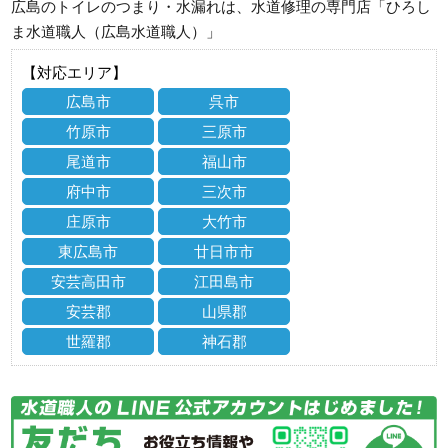
広島のトイレのつまり・水漏れは、水道修理の専門店「ひろし
ま水道職人（広島水道職人）」
【対応エリア】
広島市
呉市
竹原市
三原市
尾道市
福山市
府中市
三次市
庄原市
大竹市
東広島市
廿日市市
安芸高田市
江田島市
安芸郡
山県郡
世羅郡
神石郡