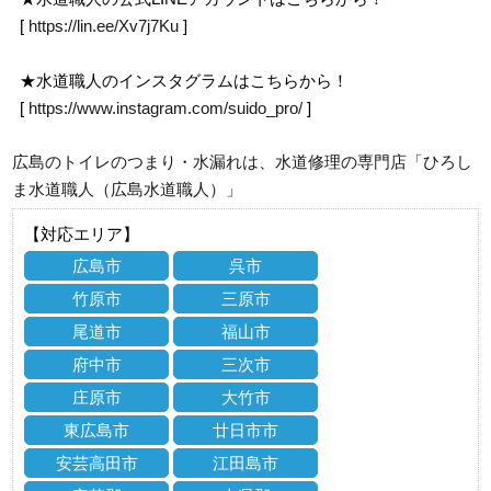
[
https://lin.ee/Xv7j7Ku
]
★水道職人のインスタグラムはこちらから！
[
https://www.instagram.com/suido_pro/
]
広島のトイレのつまり・水漏れは、水道修理の専門店「ひろし
ま水道職人（広島水道職人）」
【対応エリア】
広島市
呉市
竹原市
三原市
尾道市
福山市
府中市
三次市
庄原市
大竹市
東広島市
廿日市市
安芸高田市
江田島市