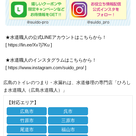
★水道職人の公式LINEアカウントはこちらから！
[
https://lin.ee/Xv7j7Ku
]
★水道職人のインスタグラムはこちらから！
[
https://www.instagram.com/suido_pro/
]
広島のトイレのつまり・水漏れは、水道修理の専門店「ひろし
ま水道職人（広島水道職人）」
【対応エリア】
広島市
呉市
竹原市
三原市
尾道市
福山市