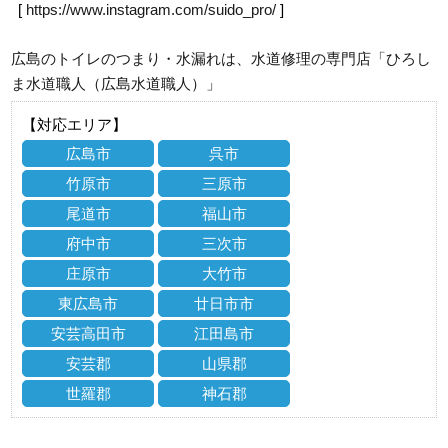
[
https://www.instagram.com/suido_pro/
]
広島のトイレのつまり・水漏れは、水道修理の専門店「ひろし
ま水道職人（広島水道職人）」
【対応エリア】
広島市
呉市
竹原市
三原市
尾道市
福山市
府中市
三次市
庄原市
大竹市
東広島市
廿日市市
安芸高田市
江田島市
安芸郡
山県郡
世羅郡
神石郡