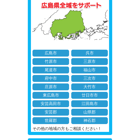
広島市
呉市
竹原市
三原市
尾道市
福山市
府中市
三次市
庄原市
大竹市
東広島市
廿日市市
安芸高田市
江田島市
安芸郡
山県郡
世羅郡
神石郡
その他の地域の方もご相談ください！