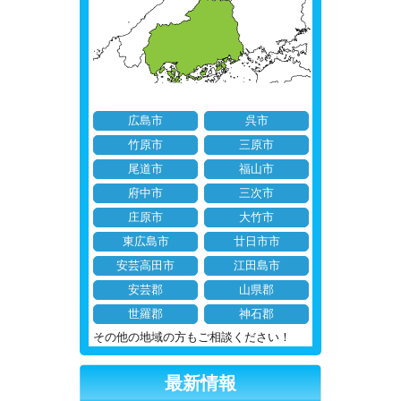
広島市
呉市
竹原市
三原市
尾道市
福山市
府中市
三次市
庄原市
大竹市
東広島市
廿日市市
安芸高田市
江田島市
安芸郡
山県郡
世羅郡
神石郡
その他の地域の方もご相談ください！
最新情報