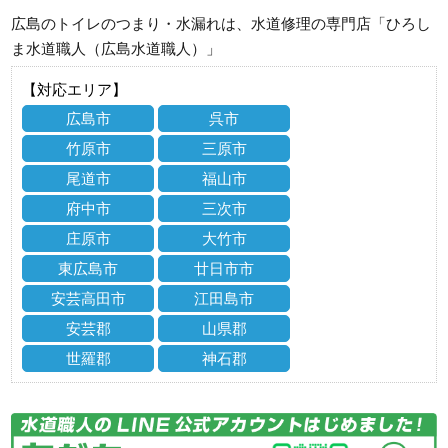
広島のトイレのつまり・水漏れは、水道修理の専門店「ひろし
ま水道職人（広島水道職人）」
【対応エリア】
広島市
呉市
竹原市
三原市
尾道市
福山市
府中市
三次市
庄原市
大竹市
東広島市
廿日市市
安芸高田市
江田島市
安芸郡
山県郡
世羅郡
神石郡