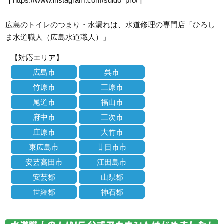
[
https://www.instagram.com/suido_pro/
]
広島のトイレのつまり・水漏れは、水道修理の専門店「ひろし
ま水道職人（広島水道職人）」
【対応エリア】
広島市
呉市
竹原市
三原市
尾道市
福山市
府中市
三次市
庄原市
大竹市
東広島市
廿日市市
安芸高田市
江田島市
安芸郡
山県郡
世羅郡
神石郡