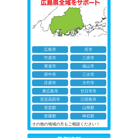
広島市
呉市
竹原市
三原市
尾道市
福山市
府中市
三次市
庄原市
大竹市
東広島市
廿日市市
安芸高田市
江田島市
安芸郡
山県郡
世羅郡
神石郡
その他の地域の方もご相談ください！