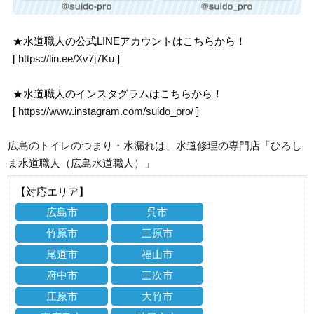
★水道職人の公式LINEアカウントはこちらから！
[
https://lin.ee/Xv7j7Ku
]
★水道職人のインスタグラムはこちらから！
[
https://www.instagram.com/suido_pro/
]
広島のトイレのつまり・水漏れは、水道修理の専門店「ひろし
ま水道職人（広島水道職人）」
【対応エリア】
広島市
呉市
竹原市
三原市
尾道市
福山市
府中市
三次市
庄原市
大竹市