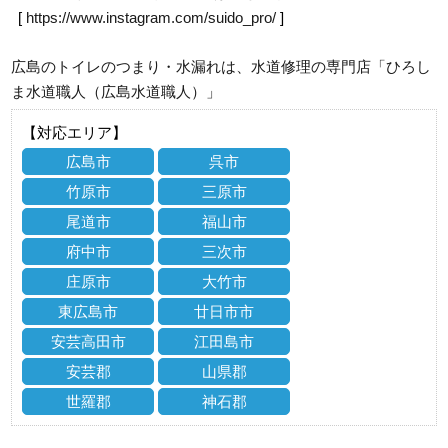
[
https://www.instagram.com/suido_pro/
]
広島のトイレのつまり・水漏れは、水道修理の専門店「ひろし
ま水道職人（広島水道職人）」
【対応エリア】
広島市
呉市
竹原市
三原市
尾道市
福山市
府中市
三次市
庄原市
大竹市
東広島市
廿日市市
安芸高田市
江田島市
安芸郡
山県郡
世羅郡
神石郡