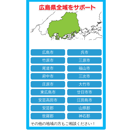
広島市
呉市
竹原市
三原市
尾道市
福山市
府中市
三次市
庄原市
大竹市
東広島市
廿日市市
安芸高田市
江田島市
安芸郡
山県郡
世羅郡
神石郡
その他の地域の方もご相談ください！