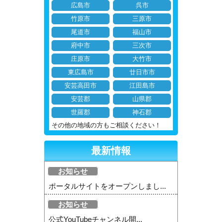
広島市
呉市
竹原市
三原市
尾道市
福山市
府中市
三次市
庄原市
大竹市
東広島市
廿日市市
安芸高田市
江田島市
安芸郡
山県郡
世羅郡
神石郡
その他の地域の方もご相談ください！
最新情報
お知らせ
ポータルサイトをオープンしまし...
お知らせ
公式YouTubeチャンネル開...