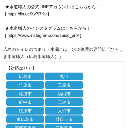
★水道職人の公式LINEアカウントはこちらから！
[
https://lin.ee/Xv7j7Ku
]
★水道職人のインスタグラムはこちらから！
[
https://www.instagram.com/suido_pro/
]
広島のトイレのつまり・水漏れは、水道修理の専門店「ひろし
ま水道職人（広島水道職人）」
【対応エリア】
広島市
呉市
竹原市
三原市
尾道市
福山市
府中市
三次市
庄原市
大竹市
東広島市
廿日市市
安芸高田市
江田島市