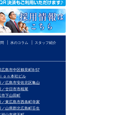
質問
水のコラム
スタッフ紹介
広島市中区鶴見町8-57
ｉｏｎ本社ビル
所／広島市安佐北区亀山
所／廿日市市桜尾
呉市下山田町
所／東広島市西条町寺家
所／山県郡北広島町壬生
／福山市蔵王町