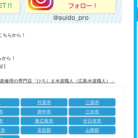
はこちらから！
らから！
o/
]
道修理の専門店「ひろしま水道職人（広島水道職人）」
市
竹原市
三原市
市
府中市
三次市
市
東広島市
廿日市市
島市
安芸郡
山県郡