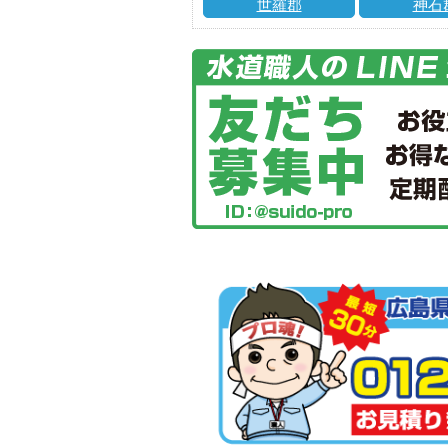
世羅郡
神石