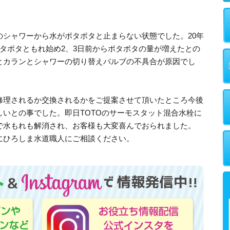
シャワーから水がポタポタと止まらない状態でした。20年
タポタともれ始め2、3日前からポタポタの量が増えたとの
とカランとシャワーの切り替えバルブの不具合が原因でし
理されるか交換されるかをご提案させて頂いたところ今後
いとの事でした。即日TOTOのサーモスタット混合水栓に
で水もれも解消され、お客様も大変喜んでおられました。
ひろしま水道職人にご相談ください。