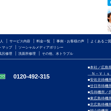
人
サービス内容
料金一覧
事例・お客様の声
よくあるご
トマップ
ソーシャルメディアポリシー
風呂修理
洗面所修理
その他、水トラブル
■
本社／広島県
Ｎ－Ｖｉｓ
0120-492-315
■
安佐北待機
■
廿日市待機
■
呉待機所／
■
東広島待機
■
北広島待機
■
福山待機所