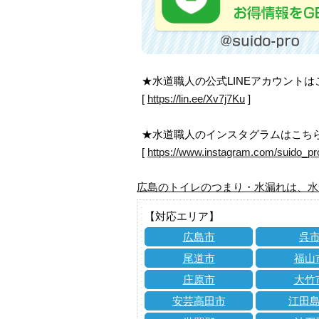
★水道職人の公式LINEアカウント
[
https://lin.ee/Xv7j7Ku
]
★水道職人のインスタグラムはこち
[
https://www.instagram.com/suido_pr
広島のトイレのつまり・水漏れは、水
【対応エリア】
広島市
呉
尾道市
福山
庄原市
大竹
安芸高田市
江田