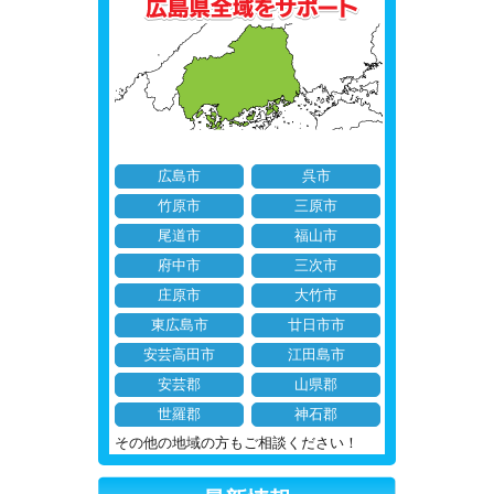
広島市
呉市
竹原市
三原市
尾道市
福山市
府中市
三次市
庄原市
大竹市
東広島市
廿日市市
安芸高田市
江田島市
安芸郡
山県郡
世羅郡
神石郡
その他の地域の方もご相談ください！