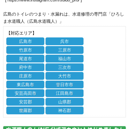
広島のトイレのつまり・水漏れは、水道修理の専門店「ひろし
ま水道職人（広島水道職人）」
【対応エリア】
広島市
呉市
竹原市
三原市
尾道市
福山市
府中市
三次市
庄原市
大竹市
東広島市
廿日市市
安芸高田市
江田島市
安芸郡
山県郡
世羅郡
神石郡