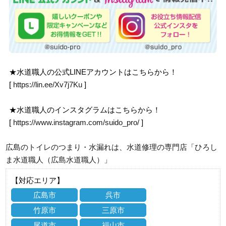
★水道職人の公式LINEアカウントはこちらから！
[
https://lin.ee/Xv7j7Ku
]
★水道職人のインスタグラムはこちらから！
[
https://www.instagram.com/suido_pro/
]
広島のトイレのつまり・水漏れは、水道修理の専門店「ひろし
ま水道職人（広島水道職人）」
【対応エリア】
広島市
呉市
竹原市
三原市
尾道市
福山市