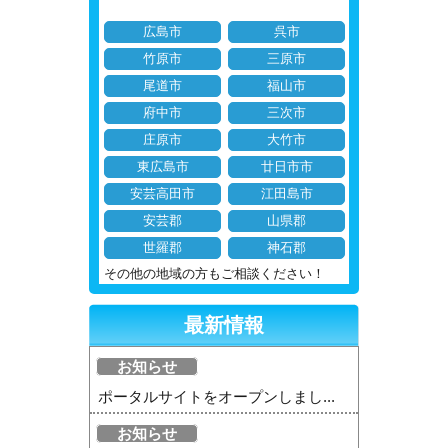
広島市
呉市
竹原市
三原市
尾道市
福山市
府中市
三次市
庄原市
大竹市
東広島市
廿日市市
安芸高田市
江田島市
安芸郡
山県郡
世羅郡
神石郡
その他の地域の方もご相談ください！
最新情報
お知らせ
ポータルサイトをオープンしまし...
お知らせ