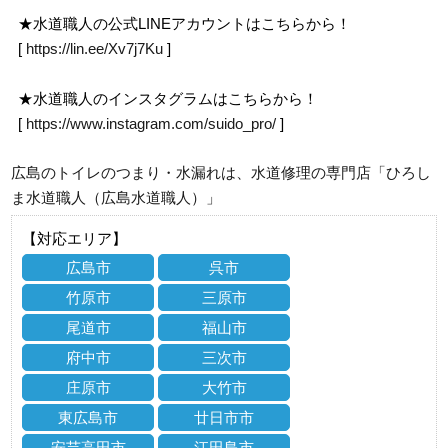
★水道職人の公式LINEアカウントはこちらから！
[
https://lin.ee/Xv7j7Ku
]
★水道職人のインスタグラムはこちらから！
[
https://www.instagram.com/suido_pro/
]
広島のトイレのつまり・水漏れは、水道修理の専門店「ひろし
ま水道職人（広島水道職人）」
【対応エリア】
広島市
呉市
竹原市
三原市
尾道市
福山市
府中市
三次市
庄原市
大竹市
東広島市
廿日市市
安芸高田市
江田島市