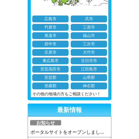
広島市
呉市
竹原市
三原市
尾道市
福山市
府中市
三次市
庄原市
大竹市
東広島市
廿日市市
安芸高田市
江田島市
安芸郡
山県郡
世羅郡
神石郡
その他の地域の方もご相談ください！
最新情報
お知らせ
ポータルサイトをオープンしまし...