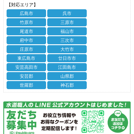
【対応エリア】
広島市
呉市
竹原市
三原市
尾道市
福山市
府中市
三次市
庄原市
大竹市
東広島市
廿日市市
安芸高田市
江田島市
安芸郡
山県郡
世羅郡
神石郡