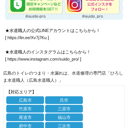
★水道職人の公式LINEアカウントはこちらから！
[
https://lin.ee/Xv7j7Ku
]
★水道職人のインスタグラムはこちらから！
[
https://www.instagram.com/suido_pro/
]
広島のトイレのつまり・水漏れは、水道修理の専門店「ひろし
ま水道職人（広島水道職人）」
【対応エリア】
広島市
呉市
竹原市
三原市
尾道市
福山市
府中市
三次市