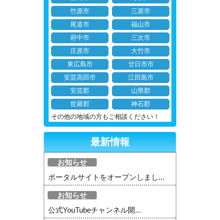
竹原市
三原市
尾道市
福山市
府中市
三次市
庄原市
大竹市
東広島市
廿日市市
安芸高田市
江田島市
安芸郡
山県郡
世羅郡
神石郡
その他の地域の方もご相談ください！
最新情報
お知らせ
ポータルサイトをオープンしまし...
お知らせ
公式YouTubeチャンネル開...