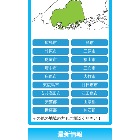
広島市
呉市
竹原市
三原市
尾道市
福山市
府中市
三次市
庄原市
大竹市
東広島市
廿日市市
安芸高田市
江田島市
安芸郡
山県郡
世羅郡
神石郡
その他の地域の方もご相談ください！
最新情報