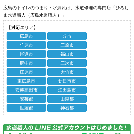
広島のトイレのつまり・水漏れは、水道修理の専門店「ひろし
ま水道職人（広島水道職人）」
【対応エリア】
広島市
呉市
竹原市
三原市
尾道市
福山市
府中市
三次市
庄原市
大竹市
東広島市
廿日市市
安芸高田市
江田島市
安芸郡
山県郡
世羅郡
神石郡