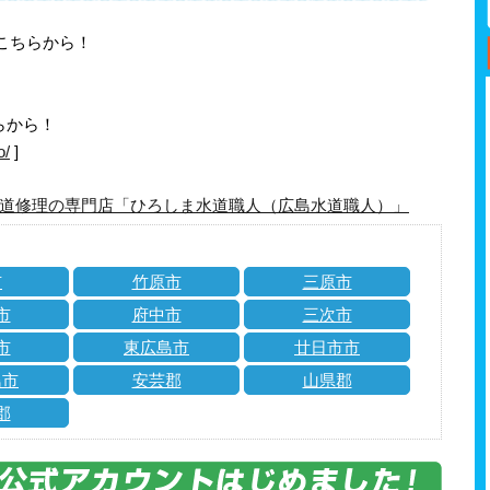
はこちらから！
らから！
o/
]
道修理の専門店「ひろしま水道職人（広島水道職人）」
市
竹原市
三原市
市
府中市
三次市
市
東広島市
廿日市市
島市
安芸郡
山県郡
郡