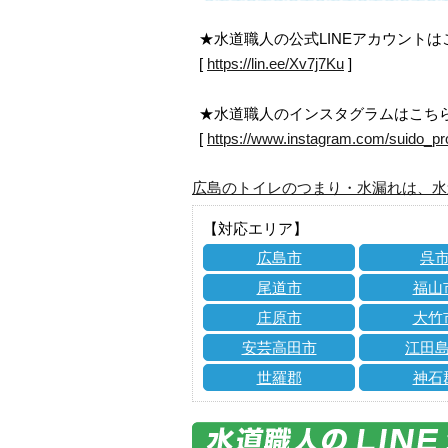
★水道職人の公式LINEアカウント
[
https://lin.ee/Xv7j7Ku
]
★水道職人のインスタグラムはこち
[
https://www.instagram.com/suido_pr
広島のトイレのつまり・水漏れは、水
【対応エリア】
広島市
呉
尾道市
福山
庄原市
大竹
安芸高田市
江田
世羅郡
神石