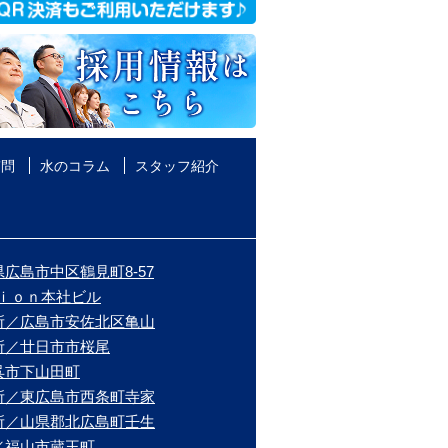
質問
水のコラム
スタッフ紹介
広島市中区鶴見町8-57
ｉｏｎ本社ビル
所／広島市安佐北区亀山
所／廿日市市桜尾
呉市下山田町
所／東広島市西条町寺家
所／山県郡北広島町壬生
／福山市蔵王町