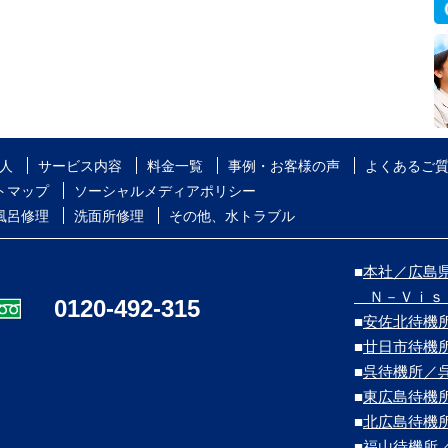
人
サービス内容
料金一覧
事例・お客様の声
よくあるご
トマップ
ソーシャルメディアポリシー
風呂修理
洗面所修理
その他、水トラブル
■
本社／広島県
Ｎ－Ｖｉｓ
0120-492-315
■
安佐北待機
■
廿日市待機
■
呉待機所／
■
東広島待機
■
北広島待機
■
福山待機所