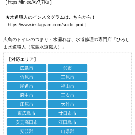
[
https://lin.ee/Xv7j7Ku
]
★水道職人のインスタグラムはこちらから！
[
https://www.instagram.com/suido_pro/
]
広島のトイレのつまり・水漏れは、水道修理の専門店「ひろし
ま水道職人（広島水道職人）」
【対応エリア】
広島市
呉市
竹原市
三原市
尾道市
福山市
府中市
三次市
庄原市
大竹市
東広島市
廿日市市
安芸高田市
江田島市
安芸郡
山県郡