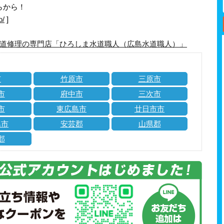
らから！
o/
]
道修理の専門店「ひろしま水道職人（広島水道職人）」
市
竹原市
三原市
市
府中市
三次市
市
東広島市
廿日市市
島市
安芸郡
山県郡
郡