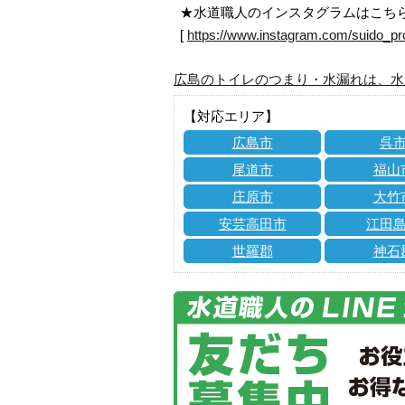
★水道職人のインスタグラムはこち
[
https://www.instagram.com/suido_pr
広島のトイレのつまり・水漏れは、水
【対応エリア】
広島市
呉
尾道市
福山
庄原市
大竹
安芸高田市
江田
世羅郡
神石