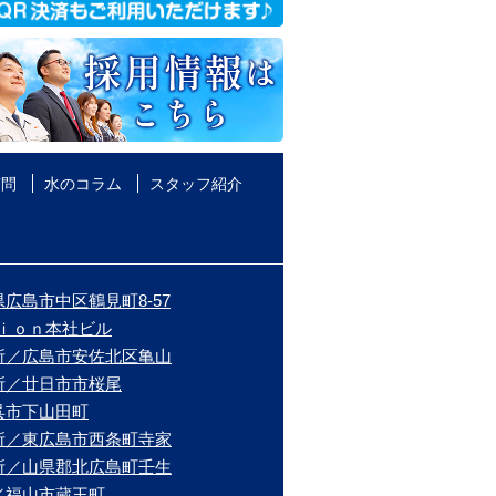
質問
水のコラム
スタッフ紹介
広島市中区鶴見町8-57
ｉｏｎ本社ビル
所／広島市安佐北区亀山
所／廿日市市桜尾
呉市下山田町
所／東広島市西条町寺家
所／山県郡北広島町壬生
／福山市蔵王町