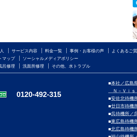
人
サービス内容
料金一覧
事例・お客様の声
よくあるご
トマップ
ソーシャルメディアポリシー
風呂修理
洗面所修理
その他、水トラブル
■
本社／広島県
Ｎ－Ｖｉｓ
0120-492-315
■
安佐北待機
■
廿日市待機
■
呉待機所／
■
東広島待機
■
北広島待機
■
福山待機所