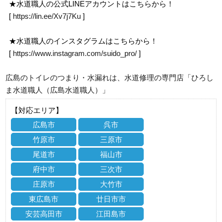
★水道職人の公式LINEアカウントはこちらから！
[
https://lin.ee/Xv7j7Ku
]
★水道職人のインスタグラムはこちらから！
[
https://www.instagram.com/suido_pro/
]
広島のトイレのつまり・水漏れは、水道修理の専門店「ひろし
ま水道職人（広島水道職人）」
【対応エリア】
広島市
呉市
竹原市
三原市
尾道市
福山市
府中市
三次市
庄原市
大竹市
東広島市
廿日市市
安芸高田市
江田島市