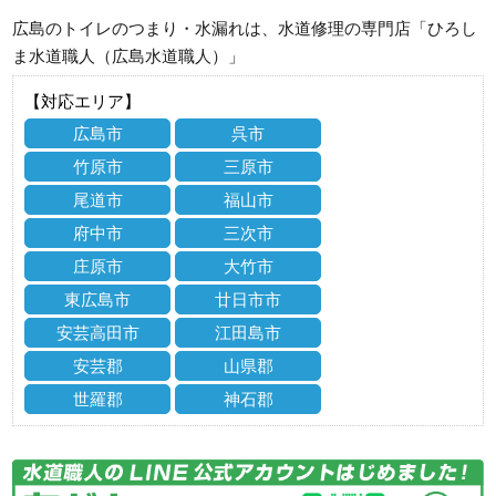
広島のトイレのつまり・水漏れは、水道修理の専門店「ひろし
ま水道職人（広島水道職人）」
【対応エリア】
広島市
呉市
竹原市
三原市
尾道市
福山市
府中市
三次市
庄原市
大竹市
東広島市
廿日市市
安芸高田市
江田島市
安芸郡
山県郡
世羅郡
神石郡