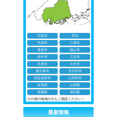
広島市
呉市
竹原市
三原市
尾道市
福山市
府中市
三次市
庄原市
大竹市
東広島市
廿日市市
安芸高田市
江田島市
安芸郡
山県郡
世羅郡
神石郡
その他の地域の方もご相談ください！
最新情報