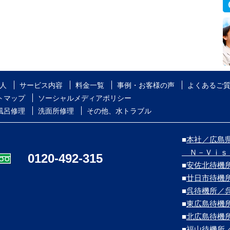
人
サービス内容
料金一覧
事例・お客様の声
よくあるご
トマップ
ソーシャルメディアポリシー
風呂修理
洗面所修理
その他、水トラブル
■
本社／広島県
Ｎ－Ｖｉｓ
0120-492-315
■
安佐北待機
■
廿日市待機
■
呉待機所／
■
東広島待機
■
北広島待機
■
福山待機所