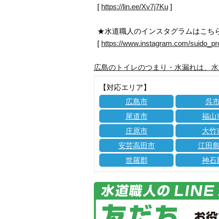
[
https://lin.ee/Xv7j7Ku
]
★水道職人のインスタグラムはこち
[
https://www.instagram.com/suido_pr
広島のトイレのつまり・水漏れは、水
【対応エリア】
広島市
呉
尾道市
福山
庄原市
大竹
安芸高田市
江田
世羅郡
神石