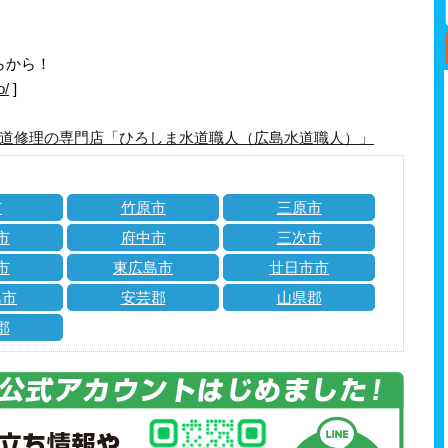
らから！
o/
]
道修理の専門店「ひろしま水道職人（広島水道職人）」
市
竹原市
三原市
市
府中市
三次市
市
東広島市
廿日市市
島市
安芸郡
山県郡
郡