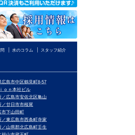
質問
水のコラム
スタッフ紹介
広島市中区鶴見町8-57
ｉｏｎ本社ビル
所／広島市安佐北区亀山
所／廿日市市桜尾
呉市下山田町
所／東広島市西条町寺家
所／山県郡北広島町壬生
／福山市蔵王町