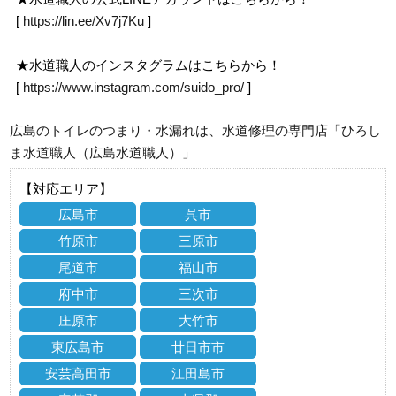
[
https://lin.ee/Xv7j7Ku
]
★水道職人のインスタグラムはこちらから！
[
https://www.instagram.com/suido_pro/
]
広島のトイレのつまり・水漏れは、水道修理の専門店「ひろし
ま水道職人（広島水道職人）」
【対応エリア】
広島市
呉市
竹原市
三原市
尾道市
福山市
府中市
三次市
庄原市
大竹市
東広島市
廿日市市
安芸高田市
江田島市