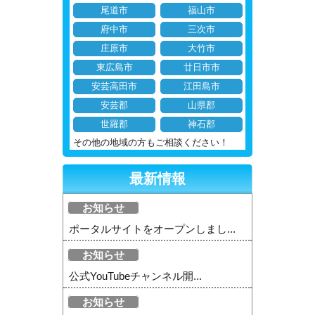
尾道市
福山市
府中市
三次市
庄原市
大竹市
東広島市
廿日市市
安芸高田市
江田島市
安芸郡
山県郡
世羅郡
神石郡
その他の地域の方もご相談ください！
最新情報
お知らせ
ポータルサイトをオープンしまし...
お知らせ
公式YouTubeチャンネル開...
お知らせ