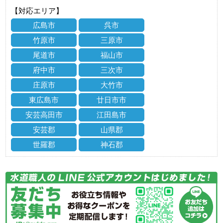
【対応エリア】
広島市
呉市
竹原市
三原市
尾道市
福山市
府中市
三次市
庄原市
大竹市
東広島市
廿日市市
安芸高田市
江田島市
安芸郡
山県郡
世羅郡
神石郡