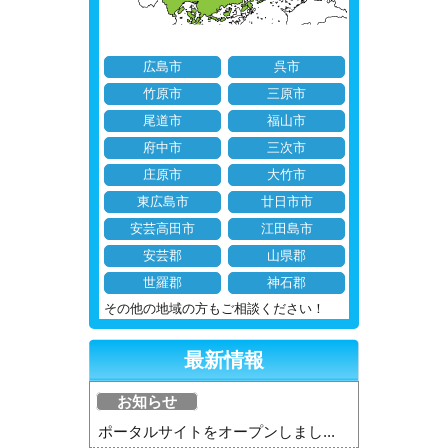
広島市
呉市
竹原市
三原市
尾道市
福山市
府中市
三次市
庄原市
大竹市
東広島市
廿日市市
安芸高田市
江田島市
安芸郡
山県郡
世羅郡
神石郡
その他の地域の方もご相談ください！
最新情報
お知らせ
ポータルサイトをオープンしまし...