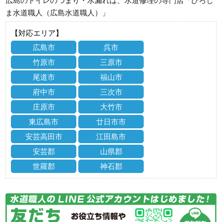
広島のトイレのつまり・水漏れは、水道修理の専門店「ひろし
ま水道職人（広島水道職人）」
【対応エリア】
広島市
呉市
竹原市
三原市
尾道市
福山市
府中市
三次市
庄原市
大竹市
東広島市
廿日市市
安芸高田市
江田島市
安芸郡
山県郡
世羅郡
神石郡