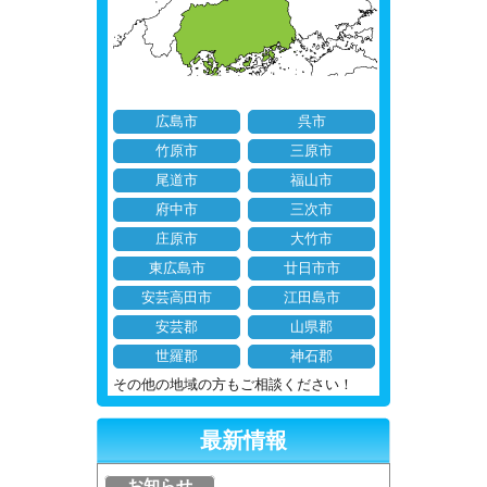
広島市
呉市
竹原市
三原市
尾道市
福山市
府中市
三次市
庄原市
大竹市
東広島市
廿日市市
安芸高田市
江田島市
安芸郡
山県郡
世羅郡
神石郡
その他の地域の方もご相談ください！
最新情報
お知らせ