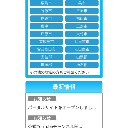
広島市
呉市
竹原市
三原市
尾道市
福山市
府中市
三次市
庄原市
大竹市
東広島市
廿日市市
安芸高田市
江田島市
安芸郡
山県郡
世羅郡
神石郡
その他の地域の方もご相談ください！
最新情報
お知らせ
ポータルサイトをオープンしまし...
お知らせ
公式YouTubeチャンネル開...