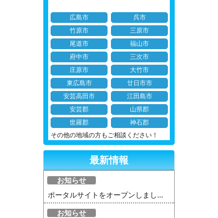
広島市
呉市
竹原市
三原市
尾道市
福山市
府中市
三次市
庄原市
大竹市
東広島市
廿日市市
安芸高田市
江田島市
安芸郡
山県郡
世羅郡
神石郡
その他の地域の方もご相談ください！
最新情報
お知らせ
ポータルサイトをオープンしまし...
お知らせ