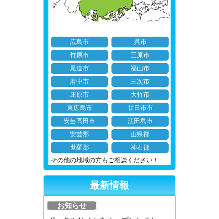
広島市
呉市
竹原市
三原市
尾道市
福山市
府中市
三次市
庄原市
大竹市
東広島市
廿日市市
安芸高田市
江田島市
安芸郡
山県郡
世羅郡
神石郡
その他の地域の方もご相談ください！
最新情報
お知らせ