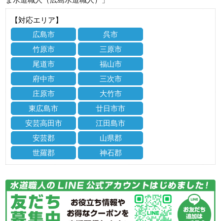
【対応エリア】
広島市
呉市
竹原市
三原市
尾道市
福山市
府中市
三次市
庄原市
大竹市
東広島市
廿日市市
安芸高田市
江田島市
安芸郡
山県郡
世羅郡
神石郡