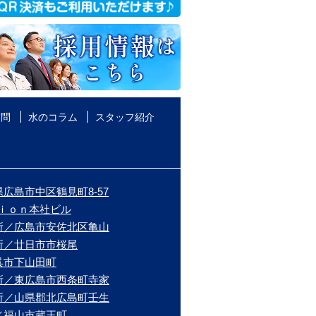
質問
水のコラム
スタッフ紹介
広島市中区鶴見町8-57
ｉｏｎ本社ビル
所／広島市安佐北区亀山
所／廿日市市桜尾
呉市下山田町
所／東広島市西条町寺家
所／山県郡北広島町壬生
／福山市蔵王町