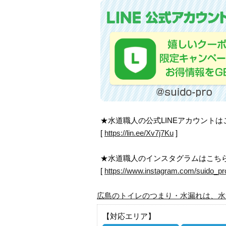
★水道職人の公式LINEアカウント
[
https://lin.ee/Xv7j7Ku
]
★水道職人のインスタグラムはこち
[
https://www.instagram.com/suido_pr
広島のトイレのつまり・水漏れは、水
【対応エリア】