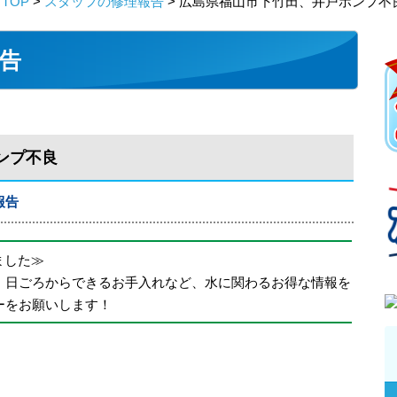
TOP
>
スタッフの修理報告
> 広島県福山市下竹田、井戸ポンプ不
告
ンプ不良
報告
めました≫
、日ごろからできるお手入れなど、水に関わるお得な情報を
ーをお願いします！