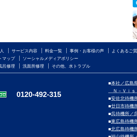
人
サービス内容
料金一覧
事例・お客様の声
よくあるご
トマップ
ソーシャルメディアポリシー
風呂修理
洗面所修理
その他、水トラブル
■
本社／広島県
Ｎ－Ｖｉｓ
0120-492-315
■
安佐北待機
■
廿日市待機
■
呉待機所／
■
東広島待機
■
北広島待機
■
福山待機所