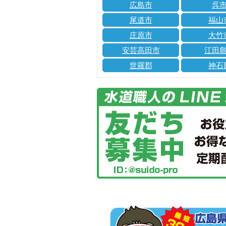
広島市
呉
尾道市
福山
庄原市
大竹
安芸高田市
江田
世羅郡
神石