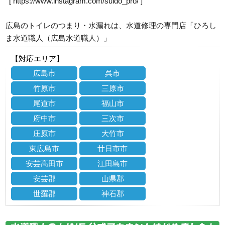
[
https://www.instagram.com/suido_pro/
]
広島のトイレのつまり・水漏れは、水道修理の専門店「ひろし
ま水道職人（広島水道職人）」
【対応エリア】
広島市
呉市
竹原市
三原市
尾道市
福山市
府中市
三次市
庄原市
大竹市
東広島市
廿日市市
安芸高田市
江田島市
安芸郡
山県郡
世羅郡
神石郡