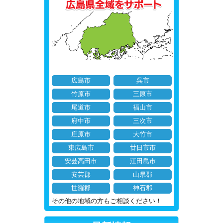
広島市
呉市
竹原市
三原市
尾道市
福山市
府中市
三次市
庄原市
大竹市
東広島市
廿日市市
安芸高田市
江田島市
安芸郡
山県郡
世羅郡
神石郡
その他の地域の方もご相談ください！