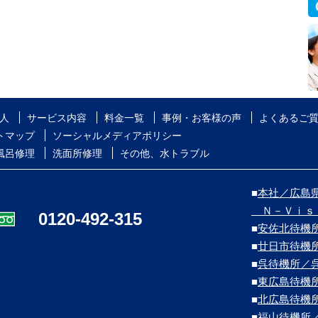
人
サービス内容
料金一覧
事例・お客様の声
よくあるご
トマップ
ソーシャルメディアポリシー
風呂修理
洗面所修理
その他、水トラブル
■
本社／広島県
Ｎ－Ｖｉｓ
0120-492-315
■
安佐北待機
■
廿日市待機
■
呉待機所／
■
東広島待機
■
北広島待機
■
福山待機所