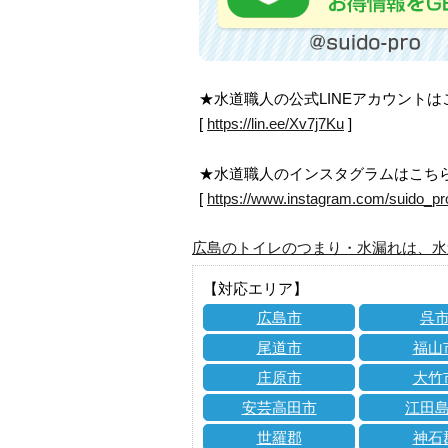
★水道職人の公式LINEアカウント
[
https://lin.ee/Xv7j7Ku
]
★水道職人のインスタグラムはこち
[
https://www.instagram.com/suido_pr
広島のトイレのつまり・水漏れは、水
【対応エリア】
広島市
呉
尾道市
福山
庄原市
大竹
安芸高田市
江田
世羅郡
神石