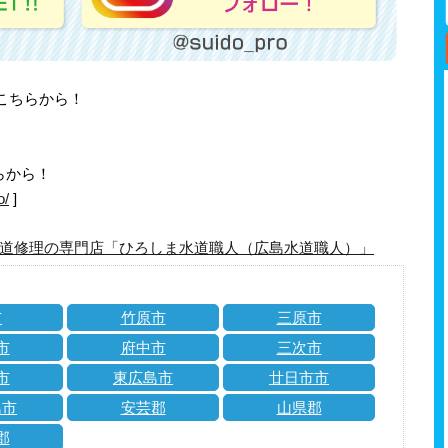
はこちらから！
らから！
o/
]
道修理の専門店「ひろしま水道職人（広島水道職人）」
市
竹原市
三原市
市
府中市
三次市
市
東広島市
廿日市市
島市
安芸郡
山県郡
郡