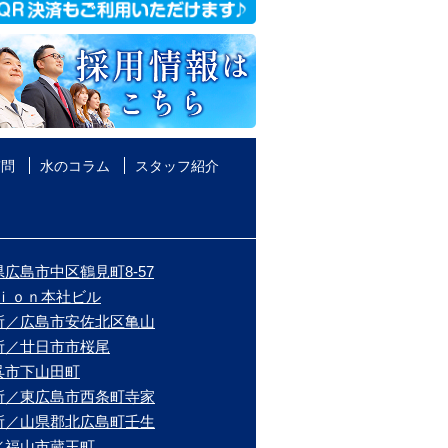
質問
水のコラム
スタッフ紹介
広島市中区鶴見町8-57
ｉｏｎ本社ビル
所／広島市安佐北区亀山
所／廿日市市桜尾
呉市下山田町
所／東広島市西条町寺家
所／山県郡北広島町壬生
／福山市蔵王町