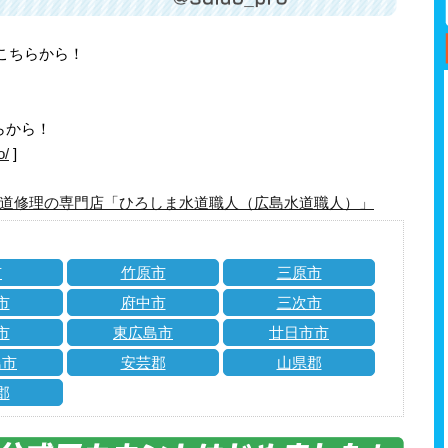
はこちらから！
らから！
o/
]
道修理の専門店「ひろしま水道職人（広島水道職人）」
市
竹原市
三原市
市
府中市
三次市
市
東広島市
廿日市市
島市
安芸郡
山県郡
郡