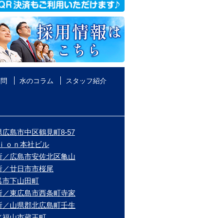
質問
水のコラム
スタッフ紹介
広島市中区鶴見町8-57
ｉｏｎ本社ビル
所／広島市安佐北区亀山
所／廿日市市桜尾
呉市下山田町
所／東広島市西条町寺家
所／山県郡北広島町壬生
／福山市蔵王町