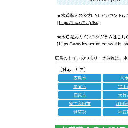
★水道職人の公式LINEアカウント
[
https://lin.ee/Xv7j7Ku
]
★水道職人のインスタグラムはこち
[
https://www.instagram.com/suido_pr
広島のトイレのつまり・水漏れは、水
【対応エリア】
広島市
呉
尾道市
福山
庄原市
大竹
安芸高田市
江田
世羅郡
神石