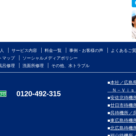
人
サービス内容
料金一覧
事例・お客様の声
よくあるご
トマップ
ソーシャルメディアポリシー
風呂修理
洗面所修理
その他、水トラブル
■
本社／広島県
Ｎ－Ｖｉｓ
0120-492-315
■
安佐北待機
■
廿日市待機
■
呉待機所／
■
東広島待機
■
北広島待機
■
福山待機所