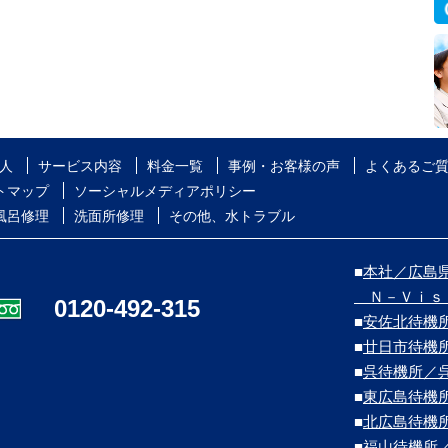
人
サービス内容
料金一覧
事例・お客様の声
よくあるご
トマップ
ソーシャルメディアポリシー
風呂修理
洗面所修理
その他、水トラブル
■
本社／広島県
Ｎ－Ｖｉｓ
0120-492-315
■
安佐北待機
■
廿日市待機
■
呉待機所／
■
東広島待機
■
北広島待機
■
福山待機所