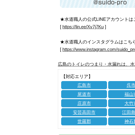
★水道職人の公式LINEアカウント
[
https://lin.ee/Xv7j7Ku
]
★水道職人のインスタグラムはこち
[
https://www.instagram.com/suido_pr
広島のトイレのつまり・水漏れは、水
【対応エリア】
広島市
呉
尾道市
福山
庄原市
大竹
安芸高田市
江田
世羅郡
神石