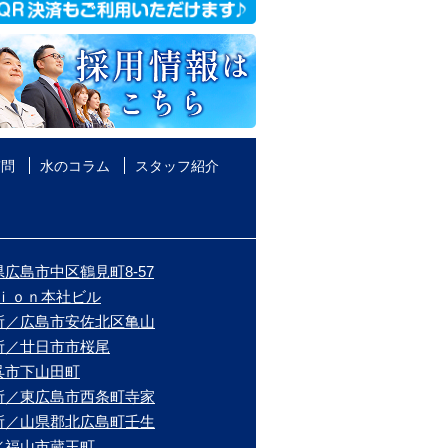
質問
水のコラム
スタッフ紹介
広島市中区鶴見町8-57
ｉｏｎ本社ビル
所／広島市安佐北区亀山
所／廿日市市桜尾
呉市下山田町
所／東広島市西条町寺家
所／山県郡北広島町壬生
／福山市蔵王町