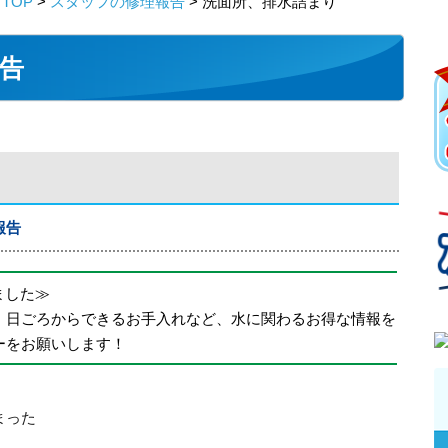
TOP
>
スタッフの修理報告
> 洗面所、排水詰まり
告
報告
めました≫
、日ごろからできるお手入れなど、水に関わるお得な情報を
ーをお願いします！
まった