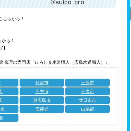
はこちらから！
らから！
o/
]
道修理の専門店「ひろしま水道職人（広島水道職人）」
市
竹原市
三原市
市
府中市
三次市
市
東広島市
廿日市市
島市
安芸郡
山県郡
郡