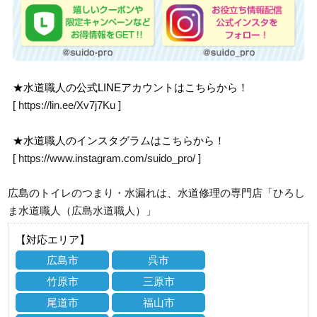
★水道職人の公式LINEアカウントはこちらから！
[
https://lin.ee/Xv7j7Ku
]
★水道職人のインスタグラムはこちらから！
[
https://www.instagram.com/suido_pro/
]
広島のトイレのつまり・水漏れは、水道修理の専門店「ひろし
ま水道職人（広島水道職人）」
【対応エリア】
広島市
呉市
竹原市
三原市
尾道市
福山市