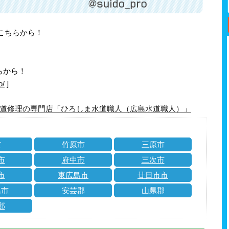
はこちらから！
らから！
o/
]
道修理の専門店「ひろしま水道職人（広島水道職人）」
市
竹原市
三原市
市
府中市
三次市
市
東広島市
廿日市市
島市
安芸郡
山県郡
郡