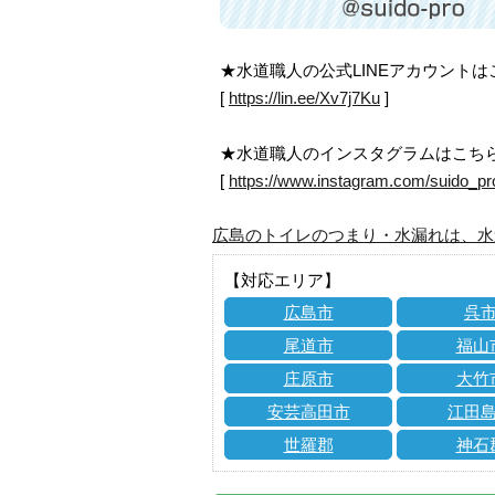
★水道職人の公式LINEアカウント
[
https://lin.ee/Xv7j7Ku
]
★水道職人のインスタグラムはこち
[
https://www.instagram.com/suido_pr
広島のトイレのつまり・水漏れは、水
【対応エリア】
広島市
呉
尾道市
福山
庄原市
大竹
安芸高田市
江田
世羅郡
神石