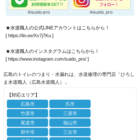
★水道職人の公式LINEアカウントはこちらから！
[
https://lin.ee/Xv7j7Ku
]
★水道職人のインスタグラムはこちらから！
[
https://www.instagram.com/suido_pro/
]
広島のトイレのつまり・水漏れは、水道修理の専門店「ひろし
ま水道職人（広島水道職人）」
【対応エリア】
広島市
呉市
竹原市
三原市
尾道市
福山市
府中市
三次市