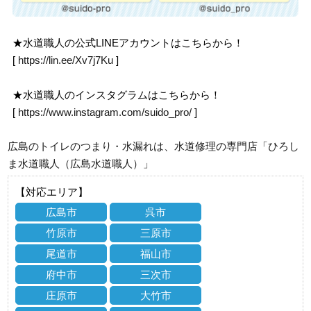
★水道職人の公式LINEアカウントはこちらから！
[
https://lin.ee/Xv7j7Ku
]
★水道職人のインスタグラムはこちらから！
[
https://www.instagram.com/suido_pro/
]
広島のトイレのつまり・水漏れは、水道修理の専門店「ひろし
ま水道職人（広島水道職人）」
【対応エリア】
広島市
呉市
竹原市
三原市
尾道市
福山市
府中市
三次市
庄原市
大竹市