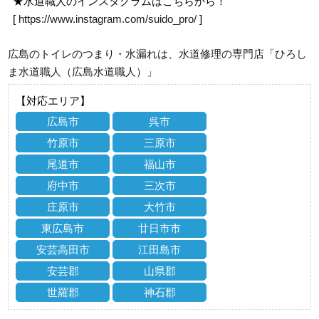
★水道職人のインスタグラムはこちらから！
[
https://www.instagram.com/suido_pro/
]
広島のトイレのつまり・水漏れは、水道修理の専門店「ひろし
ま水道職人（広島水道職人）」
【対応エリア】
広島市
呉市
竹原市
三原市
尾道市
福山市
府中市
三次市
庄原市
大竹市
東広島市
廿日市市
安芸高田市
江田島市
安芸郡
山県郡
世羅郡
神石郡