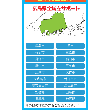
広島市
呉市
竹原市
三原市
尾道市
福山市
府中市
三次市
庄原市
大竹市
東広島市
廿日市市
安芸高田市
江田島市
安芸郡
山県郡
世羅郡
神石郡
その他の地域の方もご相談ください！