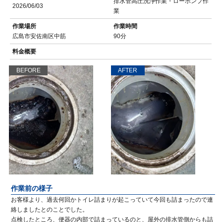
排水管高圧洗浄作業・ローポンプ作
2026/06/03
業
作業場所
作業時間
広島市安佐南区中筋
90分
料金概要
BEFORE
AFTER
作業前の様子
お客様より、過去何回かトイレ詰まりが起こっていて今回も詰まったので連
絡しましたとのことでした。
点検したところ、便器の内部で詰まっているのと、屋外の排水管側からも詰