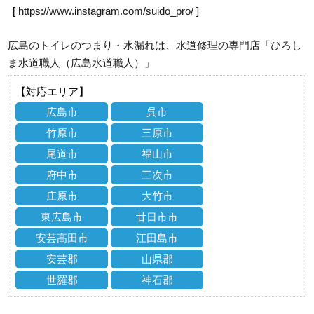
[
https://www.instagram.com/suido_pro/
]
広島のトイレのつまり・水漏れは、水道修理の専門店「ひろし
ま水道職人（広島水道職人）」
【対応エリア】
広島市
呉市
竹原市
三原市
尾道市
福山市
府中市
三次市
庄原市
大竹市
東広島市
廿日市市
安芸高田市
江田島市
安芸郡
山県郡
世羅郡
神石郡