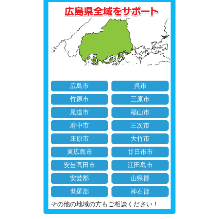
広島市
呉市
竹原市
三原市
尾道市
福山市
府中市
三次市
庄原市
大竹市
東広島市
廿日市市
安芸高田市
江田島市
安芸郡
山県郡
世羅郡
神石郡
その他の地域の方もご相談ください！