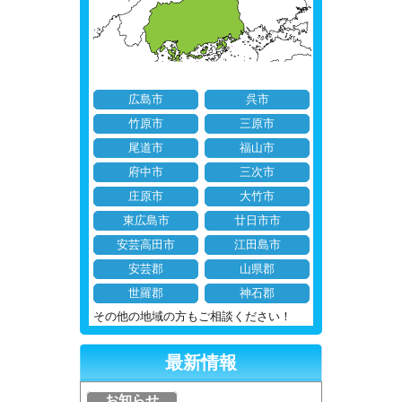
広島市
呉市
竹原市
三原市
尾道市
福山市
府中市
三次市
庄原市
大竹市
東広島市
廿日市市
安芸高田市
江田島市
安芸郡
山県郡
世羅郡
神石郡
その他の地域の方もご相談ください！
最新情報
お知らせ