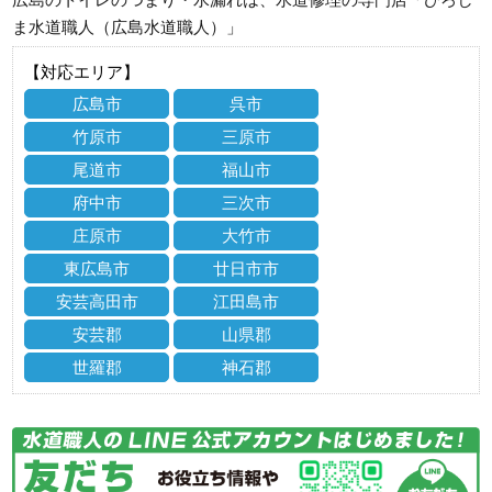
ま水道職人（広島水道職人）」
【対応エリア】
広島市
呉市
竹原市
三原市
尾道市
福山市
府中市
三次市
庄原市
大竹市
東広島市
廿日市市
安芸高田市
江田島市
安芸郡
山県郡
世羅郡
神石郡