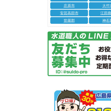
庄原市
大竹
安芸高田市
江田
世羅郡
神石