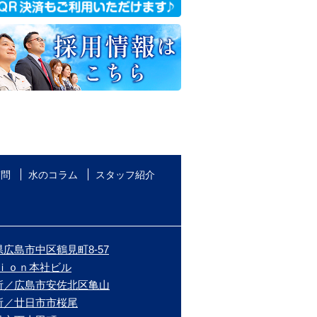
質問
水のコラム
スタッフ紹介
広島市中区鶴見町8-57
ｉｏｎ本社ビル
所／広島市安佐北区亀山
所／廿日市市桜尾