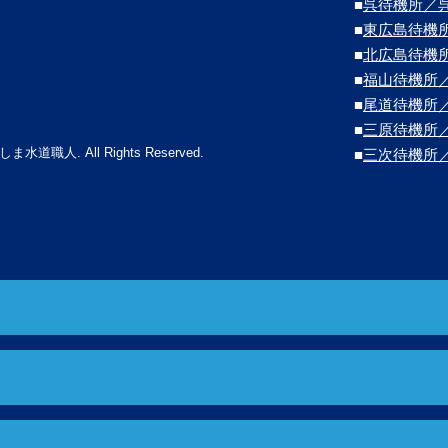
■
呉待機所／
■
東広島待機
■
北広島待機
■
福山待機所
■
尾道待機所
■
三原待機所
しま水道職人. All Rights Reserved.
■
三次待機所