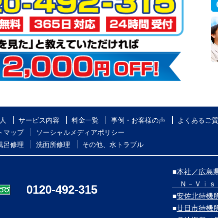
人
サービス内容
料金一覧
事例・お客様の声
よくあるご
トマップ
ソーシャルメディアポリシー
風呂修理
洗面所修理
その他、水トラブル
■
本社／広島県
Ｎ－Ｖｉｓ
0120-492-315
■
安佐北待機
■
廿日市待機