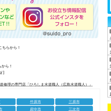
はこちらから！
らから！
o/
]
道修理の専門店「ひろしま水道職人（広島水道職人）」
市
竹原市
三原市
市
府中市
三次市