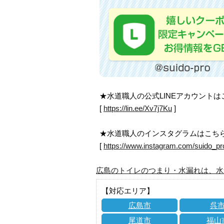
★水道職人の公式LINEアカウント
[
https://lin.ee/Xv7j7Ku
]
★水道職人のインスタグラムはこち
[
https://www.instagram.com/suido_pr
広島のトイレのつまり・水漏れは、水
【対応エリア】
広島市
呉
尾道市
福山